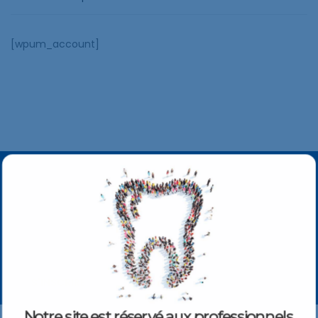
[wpum_account]
S'ABONNER À NOTRE NEWSLETTER
Obtenez toutes les dernières informations sur les événements,
les produits et les offres.
S'INSCRIRE
Notre site est réservé aux professionnels