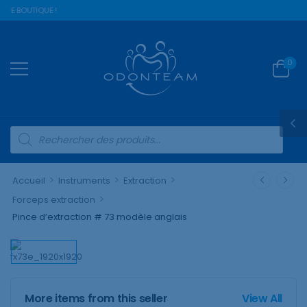
RE BOUTIQUE !
0
>
>
>
Accueil
Instruments
Extraction
>
Forceps extraction
Pince d’extraction # 73 modèle anglais
More items from this seller
View All