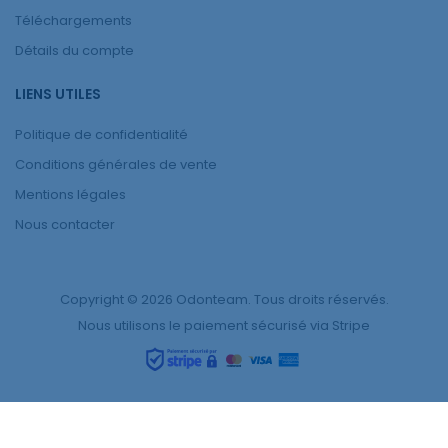
Téléchargements
Détails du compte
LIENS UTILES
Politique de confidentialité
Conditions générales de vente
Mentions légales
Nous contacter
Copyright © 2026 Odonteam. Tous droits réservés.
Nous utilisons le paiement sécurisé via Stripe
0
Nous utilisons des cookies pour améliorer votre