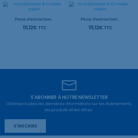
Pince d’extraction # 2 modèle anglais
Pince d’extraction # 22 modèle anglais
111,12
€
111,12
€
TTC
TTC
S'ABONNER À NOTRE NEWSLETTER
Obtenez toutes les dernières informations sur les événements,
les produits et les offres.
S'INSCRIRE