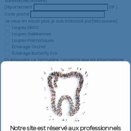
Adresse
(Nécessaire)
Département
ZIP /
Code postal
Je veux en savoir plus, je suis intéressé par
(Nécessaire)
Loupes ERGO
Loupes Galiléennes
Loupes Prismatiques
Éclairage Orchid
Éclairage Butterfly Evo
En envoyant ce formulaire, j'accepte que les informations
saisies soit exploitées dans le cadre de cette demande de
contact et de la relation commerciale pouvant en
découler.(RGPD 25 mai 2018)
Je suis d'accord
Notre site est réservé aux professionnels