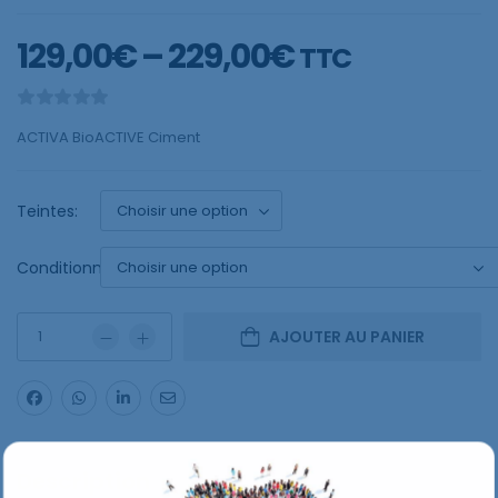
129,00
€
–
229,00
€
TTC
ACTIVA BioACTIVE Ciment
Teintes:
Conditionnement:
AJOUTER AU PANIER
Description
Spécifications