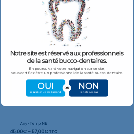
Activa Ciment. : 2 seringues de 8 gm + 40 embouts directionnels
Produits Similaires
Plus De Produits
Notre site est réservé aux professionnels
de la santé bucco-dentaires.
En poursuivant votre navigation sur ce site,
vous certifiez être un professionnel de la santé bucco-dentaire.
OUI
NON
OU
je suis bien un professionnel
je ne le suis pas
Any-Temp NE
45,00
€
–
57,00
€
TTC