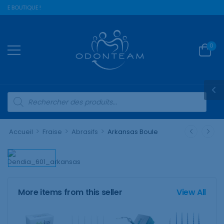
RE BOUTIQUE !
0
>
>
>
Accueil
Fraise
Abrasifs
Arkansas Boule
More items from this seller
View All