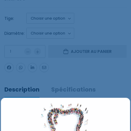
Tige:
Diamètre:
AJOUTER AU PANIER
Description
Spécifications
Blister de 5