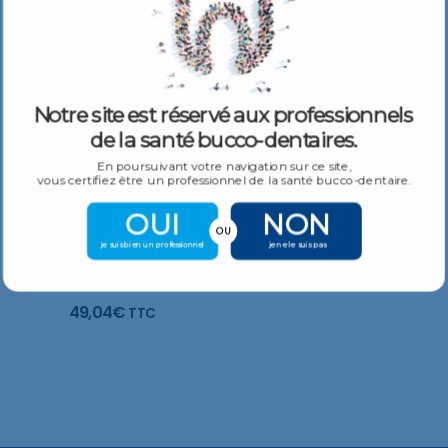
Produits Similaires
Plus De Produits
Fraise diamantee Conique inversé
Notre site est réservé aux professionnels
19,66
€
–
24,90
€
TTC
de la santé bucco-dentaires.
En poursuivant votre navigation sur ce site,
vous certifiez être un professionnel de la santé bucco-dentaire.
OUI
NON
OU
je suis bien un professionnel
je ne le suis pas
Fraise diamantee Marquage de profondeur
49,04
€
TTC