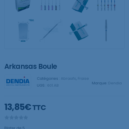
Arkansas Boule
Catégories :
Abrasifs
,
Fraise
Marque:
Dendia
UGS :
601.AB
13,85
€
TTC
Blister de 5