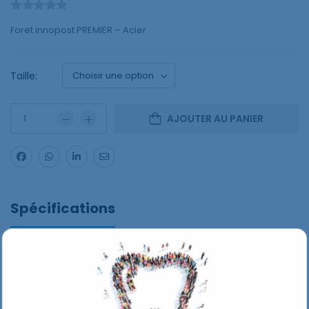
Foret innopost PREMIER – Acier
Taille:
AJOUTER AU PANIER
Spécifications
Taille
100 Vert, 120 Noir, 90 Blanc