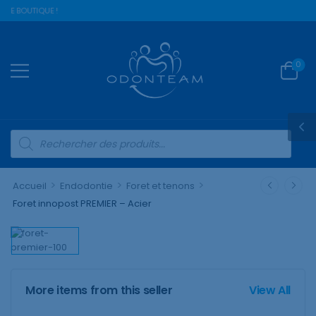
RE BOUTIQUE !
0
>
>
>
Accueil
Endodontie
Foret et tenons
Foret innopost PREMIER – Acier
More items from this seller
View All