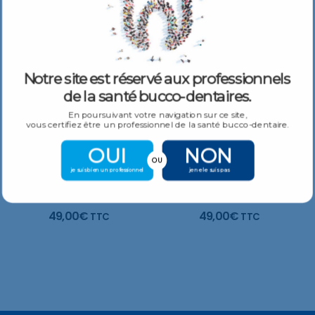
Produits Similaires
Plus De Produits
Notre site est réservé aux professionnels
de la santé bucco-dentaires.
En poursuivant votre navigation sur ce site,
vous certifiez être un professionnel de la santé bucco-dentaire.
OUI
NON
OU
je suis bien un professionnel
je ne le suis pas
Blister de 10 tenons fibre de verre PREMIER – Sterile
Blister de 10 tenons fibre de verre LEVEL ONE – Sterile
49,00
€
49,00
€
TTC
TTC