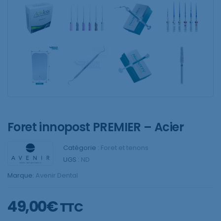
Foret innopost PREMIER – Acier
Catégorie :
Foret et tenons
UGS :
ND
Marque:
Avenir Dental
49,00
€
TTC