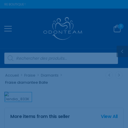
TRE BOUTIQUE !
0
>
>
>
Accueil
Fraise
Diamants
Fraise diamantee Balle
More items from this seller
View All