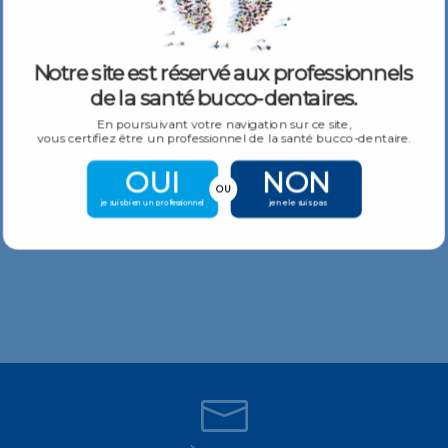
Fraise diamantee Lentille
49,04
€
TTC
Notre site est réservé aux professionnels
de la santé bucco-dentaires.
En poursuivant votre navigation sur ce site,
vous certifiez être un professionnel de la santé bucco-dentaire.
OUI
NON
OU
Fraise diamantee Bourgeon mince
je suis bien un professionnel
je ne le suis pas
19,66
€
–
49,04
€
TTC