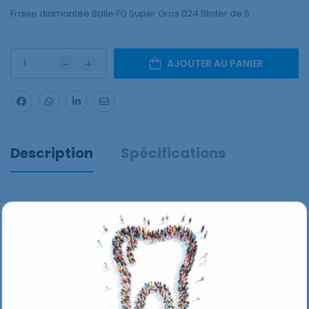
Fraise diamantee Balle FG Super Gros 024 Blister de 5
AJOUTER AU PANIER
Description
Spécifications
Fraise diamantee Balle FG Super Gros 024 Blister de 5
Produits Similaires
Plus De Produits