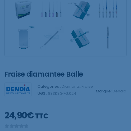
Fraise diamantee Balle
Catégories :
Diamants
,
Fraise
Marque:
Dendia
UGS :
833KSG.FG.024
24,90
€
TTC