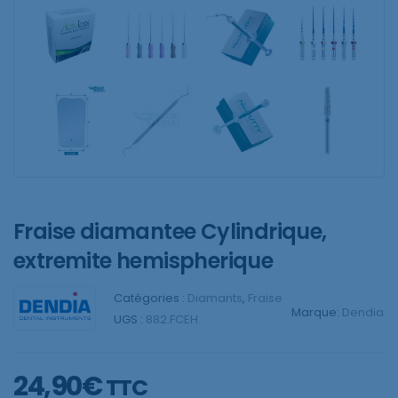
Fraise diamantee Cylindrique,
extremite hemispherique
Catégories :
Diamants
,
Fraise
Marque:
Dendia
UGS :
882.FCEH
24,90
€
TTC