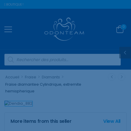
RE BOUTIQUE !
0
>
>
>
Accueil
Fraise
Diamants
Fraise diamantee Cylindrique, extremite
hemispherique
More items from this seller
View All