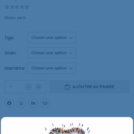
Blister de 5
Tige:
Grain:
Diamètre:
AJOUTER AU PANIER
Description
Spécifications