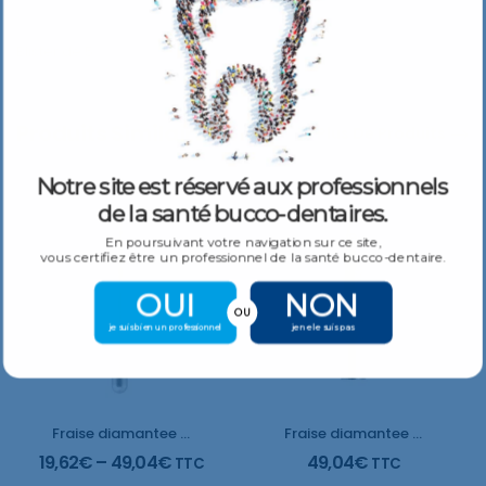
Blister de 5
Produits Similaires
Plus De Produits
Notre site est réservé aux professionnels
de la santé bucco-dentaires.
En poursuivant votre navigation sur ce site,
vous certifiez être un professionnel de la santé bucco-dentaire.
OUI
NON
OU
je suis bien un professionnel
je ne le suis pas
Fraise diamantee Boule
Fraise diamantee Boule conique avec collier, long, carbure
19,62
€
–
49,04
€
49,04
€
TTC
TTC