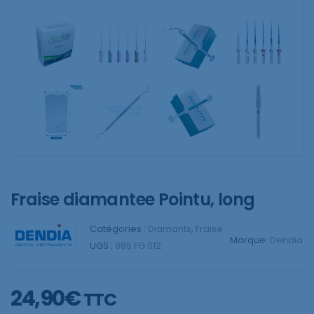
Fraise diamantee Pointu, long
Catégories :
Diamants
,
Fraise
Marque:
Dendia
UGS :
888.FG.012
24,90
€
TTC