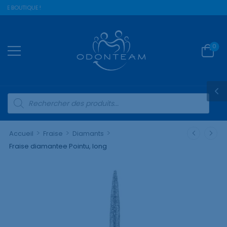
RE BOUTIQUE !
0
>
>
>
Accueil
Fraise
Diamants
Fraise diamantee Pointu, long