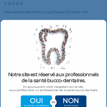
Fraise diamantee Pointu, long FG Moyen 012 Blister de 5
AJOUTER AU PANIER
Description
Spécifications
Notre site est réservé aux professionnels
Fraise diamantee Pointu, long FG Moyen 012 Blister de 5
de la santé bucco-dentaires.
En poursuivant votre navigation sur ce site,
vous certifiez être un professionnel de la santé bucco-dentaire.
Produits Similaires
Plus De Produits
OUI
NON
OU
je suis bien un professionnel
je ne le suis pas