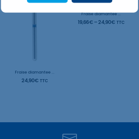
Fraise diamantee Conique inversé
19,66
€
–
24,90
€
TTC
Fraise diamantee Roue petite
24,90
€
TTC