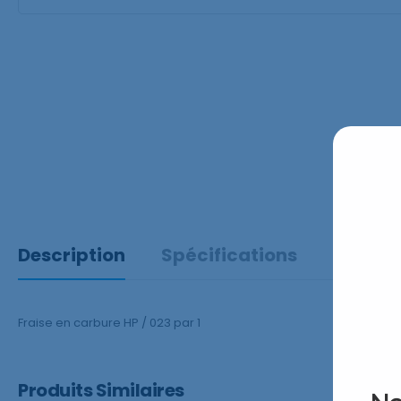
Description
Spécifications
Fraise en carbure HP / 023 par 1
Produits Similaires