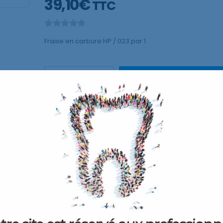
39,10
€
TTC
Fraise en carbure HP / 023 par 1
AJOUTER AU P
Plu