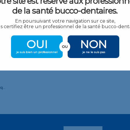
tre site est réservé aux professionn
de la santé bucco-dentaires.
En poursuivant votre navigation sur ce site,
Fraise diamantee Oignon
s certifiez être un professionnel de la santé bucco-denta
24,90
€
TTC
24,90
OUI
NON
OU
je suis bien un professionnel
je ne le suis pas
Fraise diamantee Marquage de profondeur