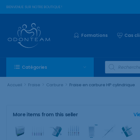
BIENVENUE SUR NOTRE BOUTIQUE !
Formations
Cas cl
Catégories
>
>
>
Accueil
Fraise
Carbure
Fraise en carbure HP cylindrique
More items from this seller
Vi