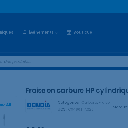
iniques
Événements
Boutique
Fraise en carbure HP cylindriq
Catégories :
Carbure
,
Fraise
ew All
Marque
UGS :
CX486.HP.023