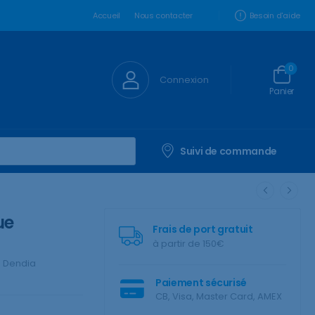
Besoin d'aide
Accueil
Nous contacter
0
Connexion
Panier
Suivi de commande
ue
Frais de port gratuit
à partir de 150€
:
Dendia
Paiement sécurisé
CB, Visa, Master Card, AMEX