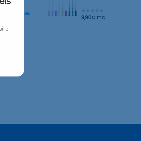
els
limes
8,90
€
TTC
ire.
Fraise diamantee Conique avec bille, coupe laterale
€
TTC