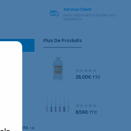
Service Client
pour répondre à toutes vos
questions
Plus De Produits
ANIER
Wonder Orange
nettoyant naturel
26,00
€
TTC
Limes C – Blister de 6
limes
8,56
€
TTC
s De Produits
Limes K – Blister de 6