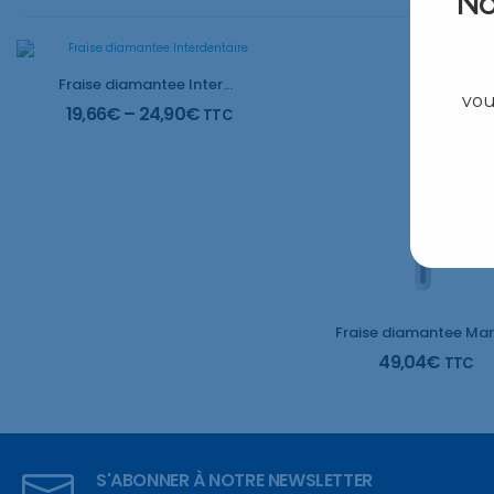
No
Fraise diamantee Interdentaire
vou
19,66
€
–
24,90
€
TTC
49,04
€
TTC
S'ABONNER À NOTRE NEWSLETTER