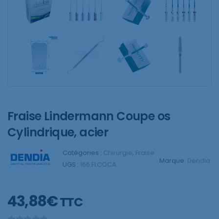
Fraise Lindermann Coupe os
Cylindrique, acier
Catégories :
Chirurgie
,
Fraise
Marque:
Dendia
UGS :
166.FLCOCA
43,88
€
TTC