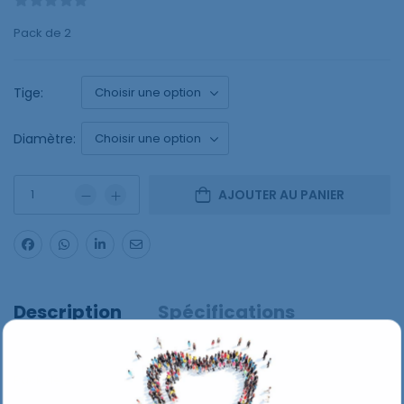
Pack de 2
Tige:
Diamètre:
AJOUTER AU PANIER
Description
Spécifications
Pack de 2