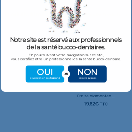
Produits Similaires
Plus De Produits
Notre site est réservé aux professionnels
Fraise diamantee Oignon
de la santé bucco-dentaires.
24,90
€
TTC
En poursuivant votre navigation sur ce site,
vous certifiez être un professionnel de la santé bucco-dentaire.
OUI
NON
OU
je suis bien un professionnel
je ne le suis pas
Fraise diamantee Roue
19,62
€
TTC