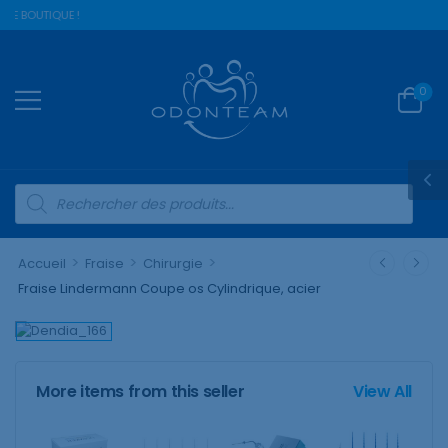
RE BOUTIQUE !
0
>
>
>
Accueil
Fraise
Chirurgie
Fraise Lindermann Coupe os Cylindrique, acier
More items from this seller
View All