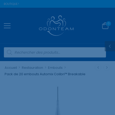
E BOUTIQUE !
0
>
>
>
Accueil
Restauration
Embouts
Pack de 20 embouts Automix Colibri™ Breakable