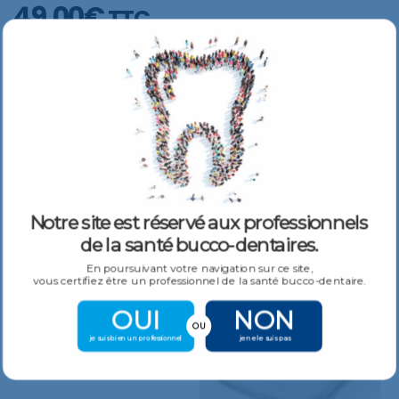
49,00
€
TTC
20 embouts Automix transparents directionnels – Breakable
AJOUTER AU PANIER
Notre site est réservé aux professionnels
de la santé bucco-dentaires.
Produits Similaires
Plus De Produits
En poursuivant votre navigation sur ce site,
vous certifiez être un professionnel de la santé bucco-dentaire.
OUI
NON
OZONETTE dent O3 Injecteur
OU
je suis bien un professionnel
je ne le suis pas
7 490,00
€
TTC