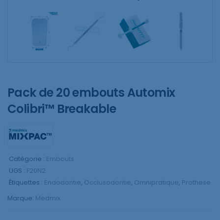
Pack de 20 embouts Automix
Colibri™ Breakable
Catégorie :
Embouts
UGS :
F20N2
Étiquettes :
Endodontie
,
Occlusodontie
,
Omnipratique
,
Prothese
Marque:
Medmix