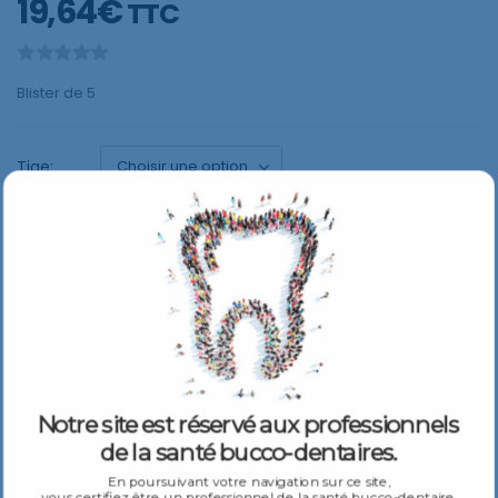
19,64
€
TTC
Blister de 5
Tige:
Diamètre:
AJOUTER AU PANIER
Notre site est réservé aux professionnels
Description
Spécifications
de la santé bucco-dentaires.
En poursuivant votre navigation sur ce site,
vous certifiez être un professionnel de la santé bucco-dentaire.