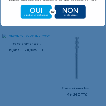
Blister de 5
OUI
NON
OU
je suis bien un professionnel
je ne le suis pas
Produits Similaires
Plus De Produits
Fraise diamantee Conique inversé
19,66
€
–
24,90
€
TTC
Fraise diamantee Marquage de profondeur
49,04
€
TTC