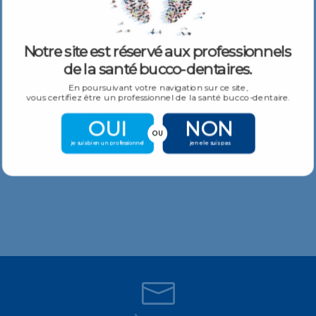
Fraise diamantee Interdentaire
19,66
€
–
24,90
€
TTC
Notre site est réservé aux professionnels
de la santé bucco-dentaires.
En poursuivant votre navigation sur ce site,
vous certifiez être un professionnel de la santé bucco-dentaire.
OUI
NON
OU
Fraise diamantee Conique inversé avec collier
je suis bien un professionnel
je ne le suis pas
19,66
€
TTC