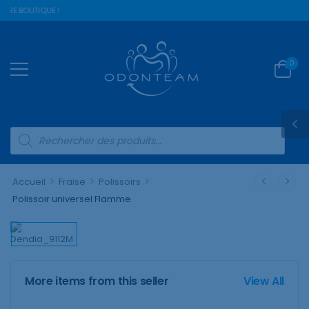
TRE BOUTIQUE !
0
>
>
>
Accueil
Fraise
Polissoirs
Polissoir universel Flamme
More items from this seller
View All