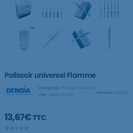
Polissoir universel Flamme
Catégories :
Fraise
,
Polissoirs
Marque:
Dendia
UGS :
9112M.RA.045
13,67
€
TTC