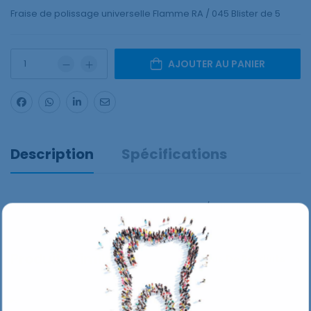
Fraise de polissage universelle Flamme RA / 045 Blister de 5
AJOUTER AU PANIER
Description
Spécifications
Fraise de polissage universelle Flamme RA / 045 Blister de 5
Produits Similaires
Plus De Produits