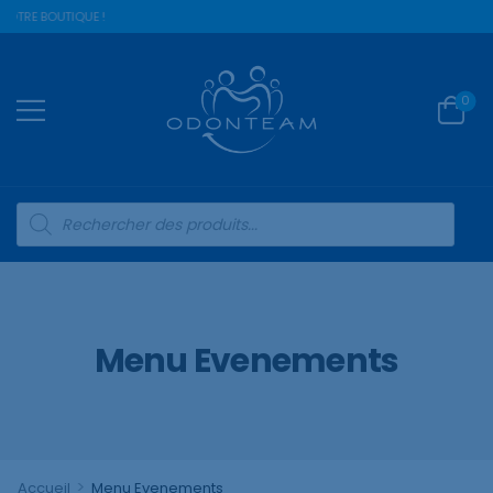
OTRE BOUTIQUE !
0
Menu Evenements
>
Accueil
Menu Evenements