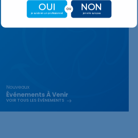
OUI
NON
OU
je suis bien un professionnel
je ne le suis pas
Nouveaux
Événements À Venir
VOIR TOUS LES ÉVÉNEMENTS