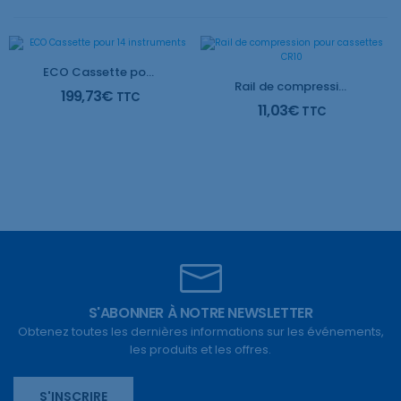
ECO Cassette pour 14 instruments
Rail de compression pour cassettes CR10
199,73
€
TTC
11,03
€
TTC
S'ABONNER À NOTRE NEWSLETTER
Obtenez toutes les dernières informations sur les événements,
les produits et les offres.
S'INSCRIRE