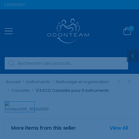
RE BOUTIQUE !
0
>
>
Accueil
Instruments
Nettoyage et organisation
>
>
Cassette
1/4 ECO Cassette pour 5 instruments
More items from this seller
View All