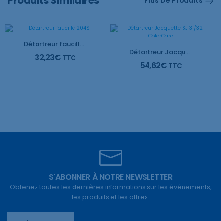
Produits Similaires
Plus De Produits
Détartreur faucille 204S
Détartreur Jacquette SJ 31/32 ColorCare
32,23
€
TTC
54,62
€
TTC
S'ABONNER À NOTRE NEWSLETTER
Obtenez toutes les dernières informations sur les événements,
les produits et les offres.