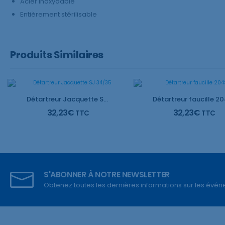
Acier inoxydable
Entièrement stérilisable
Produits Similaires
Détartreur Jacquette SJ 34/35
32,23
€
32,23
€
TTC
TTC
S'ABONNER À NOTRE NEWSLETTER
Obtenez toutes les dernières informations sur les événem