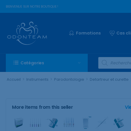
BIENVENUE SUR NOTRE BOUTIQUE !
Formations
Cas cl
Catégories
>
>
>
Accueil
Instruments
Parodontologie
Detartreur et curette
More items from this seller
Vi