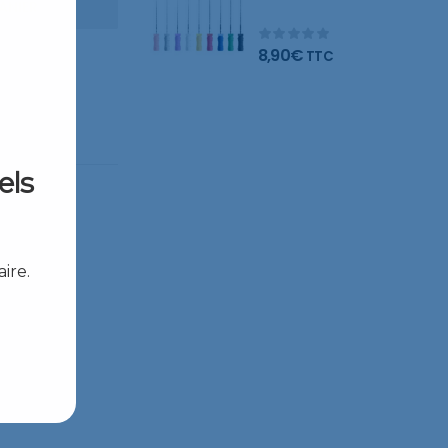
ANIER
limes
8,90
€
TTC
els
ire.