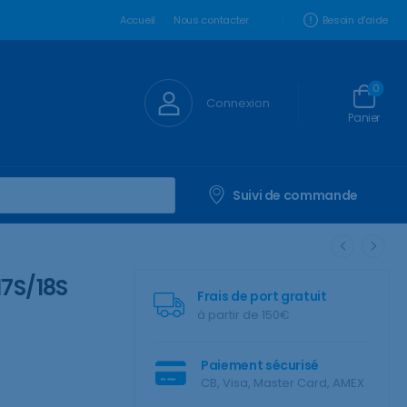
Besoin d'aide
Accueil
Nous contacter
0
Connexion
Panier
Suivi de commande
17S/18S
Frais de port gratuit
à partir de 150€
Paiement sécurisé
CB, Visa, Master Card, AMEX