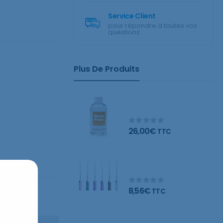
Service Client
pour répondre à toutes vos
questions
Plus De Produits
Wonder Orange
nettoyant naturel
26,00
€
TTC
Limes C – Blister de 6
limes
8,56
€
TTC
Limes K – Blister de 6