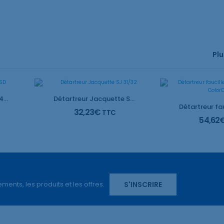
Plu
Détartreur faucille 204SD
Détartreur Jacquette SJ 31/32
32,23
€
TTC
54,62
S'INSCRIRE
ents, les produits et les offres.