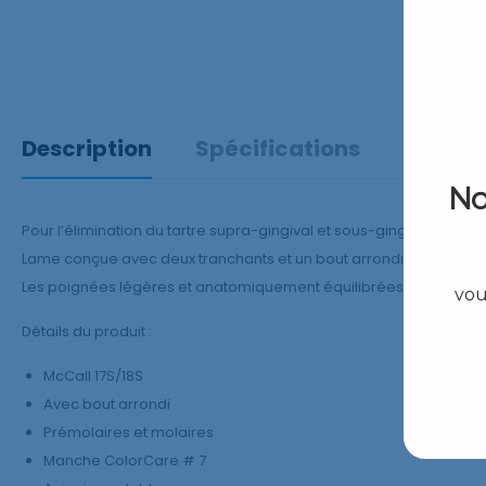
Description
Spécifications
Avis
(0
No
Pour l’élimination du tartre supra-gingival et sous-gingival.
Lame conçue avec deux tranchants et un bout arrondi pour une util
Les poignées légères et anatomiquement équilibrées garantissent 
vou
Détails du produit :
McCall 17S/18S
Avec bout arrondi
Prémolaires et molaires
Manche ColorCare # 7