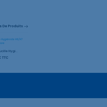
s De Produits
Détartreur faucille Hygiéniste H6/H7 ColorCare
€
TTC