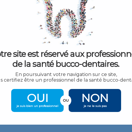
AJOUTER AU P
)
tre site est réservé aux professionn
de la santé bucco-dentaires.
isation sur toutes les surfaces.
En poursuivant votre navigation sur ce site,
un travail sans fatigue.
s certifiez être un professionnel de la santé bucco-denta
OUI
NON
OU
je suis bien un professionnel
je ne le suis pas