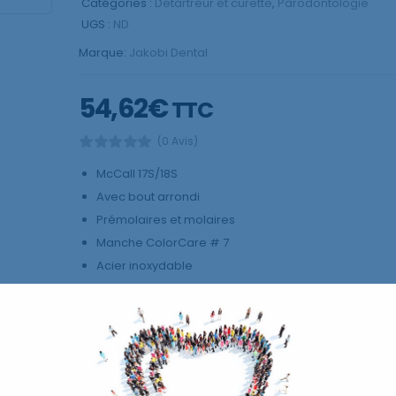
Catégories :
Detartreur et curette
,
Parodontologie
UGS :
ND
Marque:
Jakobi Dental
54,62
€
TTC
(0 Avis)
McCall 17S/18S
Avec bout arrondi
Prémolaires et molaires
Manche ColorCare # 7
Acier inoxydable
Entièrement stérilisable
Couleur: