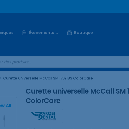
iniques
Événements
Boutique
>
Curette universelle McCall SM 17S/18S ColorCare
Curette universelle McCall SM 
ColorCare
ew All