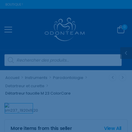
E BOUTIQUE !
0
>
>
>
Accueil
Instruments
Parodontologie
>
Detartreur et curette
Détartreur faucille M 23 ColorCare
More items from this seller
View All