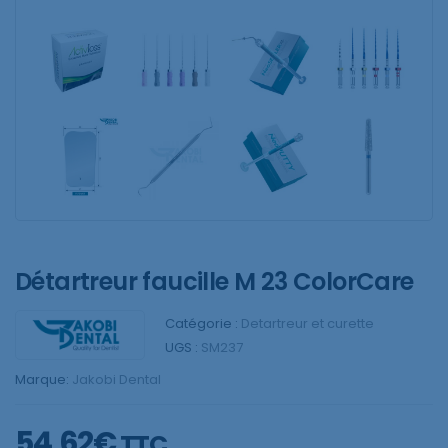
Détartreur faucille M 23 ColorCare
Catégorie :
Detartreur et curette
UGS :
SM237
Marque:
Jakobi Dental
54,62
€
TTC