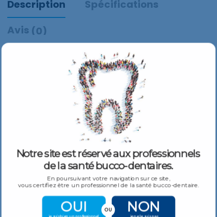
Description
Spécifications
Avis
(0)
Détartreur spécial SM23 pour un travail aisé dans les espaces
restreints des molaires et des prémolaires.
Nos détartreurs sont très fragiles et ont des extrémités de travail
de forme précise, ce qui garantit un traitement précis et
minutieux. Les poignées légères et anatomiquement
équilibrées garantissent un travail sans fatigue, même lors
d’interventions prolongées.
Notre site est réservé aux professionnels
Détails du produit :
de la santé bucco-dentaires.
En poursuivant votre navigation sur ce site,
SM23
vous certifiez être un professionnel de la santé bucco-dentaire.
Prémolaire, molaires
OUI
NON
Universel
OU
je suis bien un professionnel
je ne le suis pas