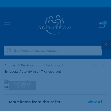
E !
0
>
>
>
Accueil
Restauration
Embouts
Embouts Automix droit Transparent
RUPTURE DE
STOCK
More items from this seller
View All