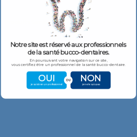
Produits Similaires
Plus De Produits
Notre site est réservé aux professionnels
de la santé bucco-dentaires.
Pack de 20 embouts Automix directionnels Colibri™ 20 ga – transparent
Pack de 20 embouts en plastique floqués 25 G , – Bleu foncé – Utiliser avec Seal
En poursuivant votre navigation sur ce site,
vous certifiez être un professionnel de la santé bucco-dentaire.
39,00
€
29,00
€
TTC
TTC
OUI
NON
OU
je suis bien un professionnel
je ne le suis pas