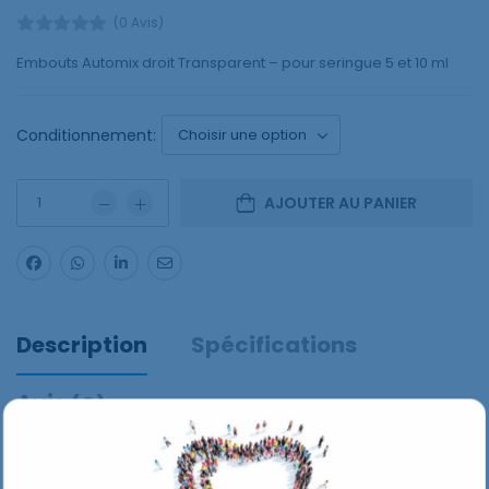
(0 Avis)
Embouts Automix droit Transparent – pour seringue 5 et 10 ml
Conditionnement:
AJOUTER AU PANIER
Description
Spécifications
Avis
(0)
Embouts Automix droit Transparent – pour seringue 5 et 10 ml