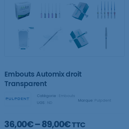
Embouts Automix droit
Transparent
Catégorie :
Embouts
Marque:
Pulpdent
UGS :
ND
36,00
€
–
89,00
€
TTC