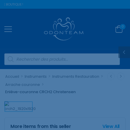
RE BOUTIQUE !
0
>
>
>
Accueil
Instruments
Instruments Restauration
>
Arrache couronne
Enlève-couronne CRCH2 Christensen
More items from this seller
View All