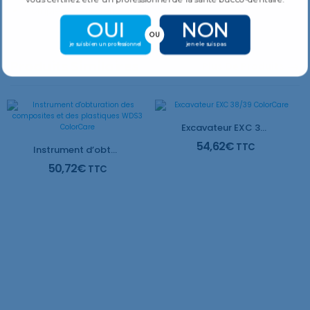
Complètement stérilisable
OUI
NON
OU
je suis bien un professionnel
je ne le suis pas
Produits Similaires
Plus De Produits
Excavateur EXC 38/39 ColorCare
54,62
€
TTC
Instrument d’obturation des composites et des plastiques WDS3 ColorCare
50,72
€
TTC