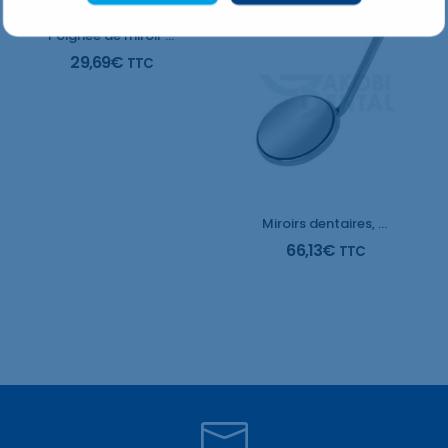
Poignée de miroir dentaire MHE 8
29,69
€
TTC
Miroirs dentaires, face avant, pack de 12
66,13
€
TTC