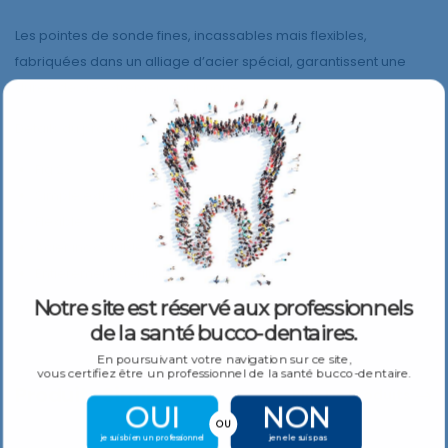
Les pointes de sonde fines, incassables mais flexibles,
fabriquées dans un alliage d’acier spécial, garantissent une
durée de vie extrêmement longue.
Détails du produit :
Fig.23
Simple extrémité
Flexible
Acier inoxydable
Entièrement stérilisable
Notre site est réservé aux professionnels
de la santé bucco-dentaires.
En poursuivant votre navigation sur ce site,
vous certifiez être un professionnel de la santé bucco-dentaire.
Produits Similaires
Plus De Produits
OUI
NON
OU
je suis bien un professionnel
je ne le suis pas