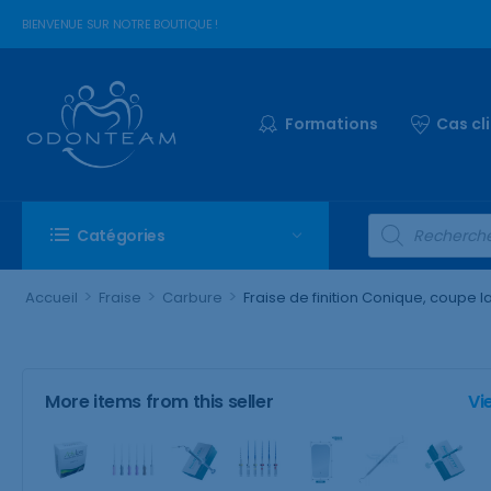
BIENVENUE SUR NOTRE BOUTIQUE !
Formations
Cas cl
Catégories
>
>
>
Accueil
Fraise
Carbure
Fraise de finition Conique, coupe 
More items from this seller
Vi