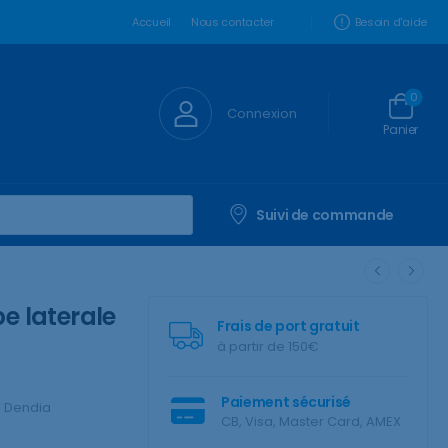
Besoin d'aide
Accueil
Nous contacter
0
Connexion
Panier
Suivi de commande
pe laterale
Frais de port gratuit
à partir de 150€
Paiement sécurisé
:
Dendia
CB, Visa, Master Card, AMEX