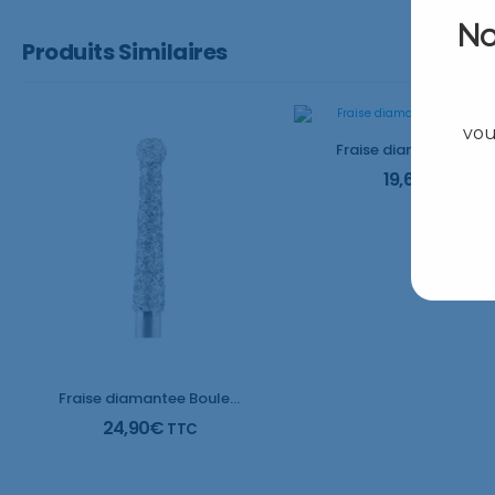
No
Produits Similaires
vou
19,66
€
TTC
Fraise diamantee Boule conique avec collier, long
24,90
€
TTC