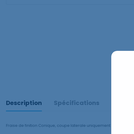
Description
Spécifications
Fraise de finition Conique, coupe laterale uniquement FGL / 014 Bli