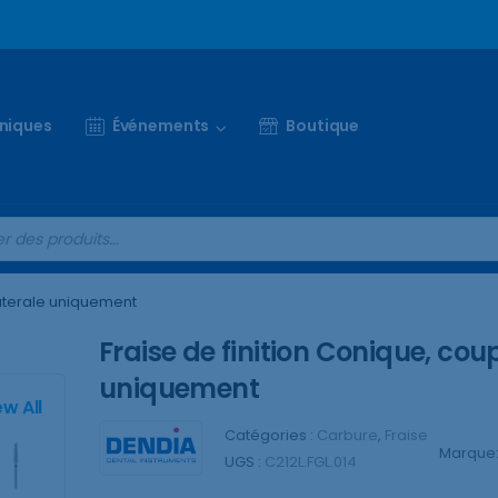
iniques
Événements
Boutique
laterale uniquement
Fraise de finition Conique, cou
uniquement
ew All
Catégories :
Carbure
,
Fraise
Marque
UGS :
C212L.FGL.014