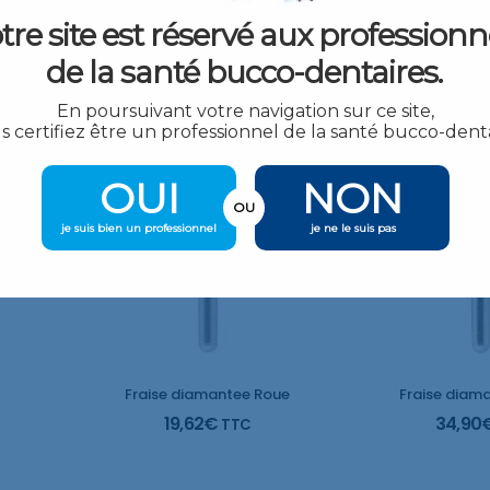
tre site est réservé aux professionn
Plu
de la santé bucco-dentaires.
En poursuivant votre navigation sur ce site,
s certifiez être un professionnel de la santé bucco-denta
Fraise diamantee Conique inversé
OUI
NON
OU
je suis bien un professionnel
je ne le suis pas
Fraise diamantee Roue
Fraise diam
19,62
€
34,90
TTC