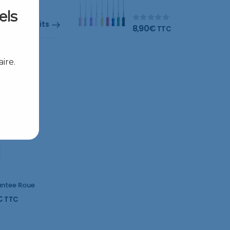
limes
els
s De Produits
8,90
€
TTC
ire.
antee Roue
€
TTC