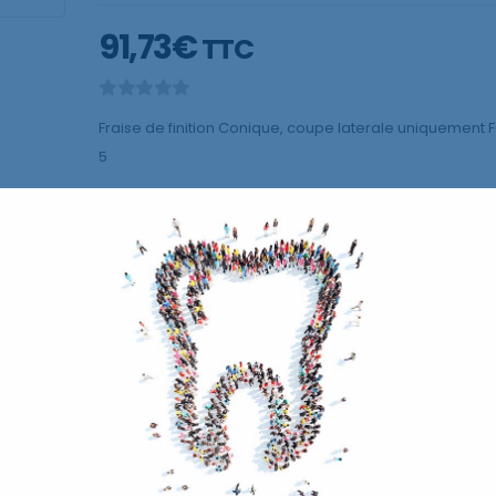
91,73
€
TTC
Fraise de finition Conique, coupe laterale uniquement FG
5
AJOUTER AU P
ster de 5