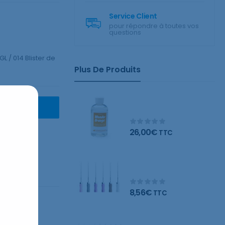
Service Client
pour répondre à toutes vos
questions
L / 014 Blister de
Plus De Produits
Wonder Orange
ANIER
nettoyant naturel
26,00
€
TTC
Limes C – Blister de 6
limes
8,56
€
TTC
Limes K – Blister de 6