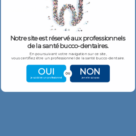
Produits Similaires
Plus De Produits
Fraise diamantee Interdentaire
Notre site est réservé aux professionnels
Fraise diamantee Boule conique avec collier, long
19,66
€
–
24,90
€
de la santé bucco-dentaires.
TTC
24,90
€
TTC
En poursuivant votre navigation sur ce site,
vous certifiez être un professionnel de la santé bucco-dentaire.
OUI
NON
OU
je suis bien un professionnel
je ne le suis pas