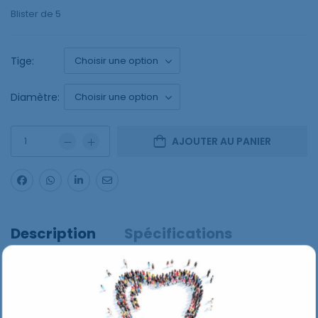
Blister de 5
Tige:
Diamètre:
AJOUTER AU PANIER
Description
Spécifications
Blister de 5