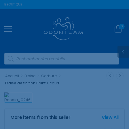
RE BOUTIQUE !
0
>
>
>
Accueil
Fraise
Carbure
Fraise de finition Pointu, court
More items from this seller
View All