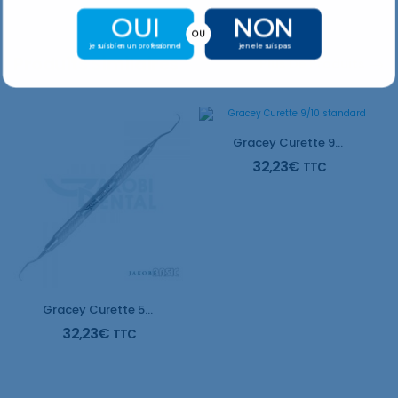
OUI
NON
OU
je suis bien un professionnel
je ne le suis pas
Produits Similaires
Plus De Produits
Gracey Curette 9/10 standard
32,23
€
TTC
Gracey Curette 5/6 standard
32,23
€
TTC