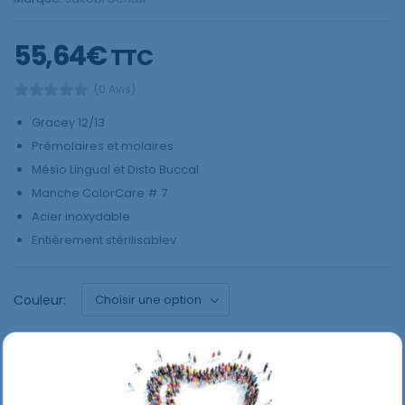
55,64
€
TTC
(0 Avis)
Gracey 12/13
Prémolaires et molaires
Mésio Lingual et Disto Buccal
Manche ColorCare # 7
Acier inoxydable
Entièrement stérilisablev
Couleur:
AJOUTER AU PANIER