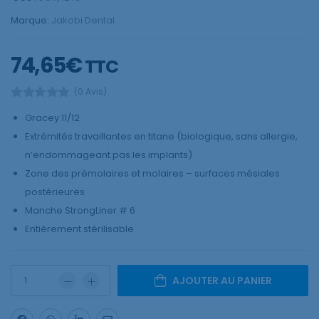
Marque:
Jakobi Dental
74,65
€
TTC
(0 Avis)
Gracey 11/12
Extrémités travaillantes en titane (biologique, sans allergie,
n’endommageant pas les implants)
Zone des prémolaires et molaires – surfaces mésiales
postérieures
Manche StrongLiner # 6
Entièrement stérilisable
AJOUTER AU PANIER