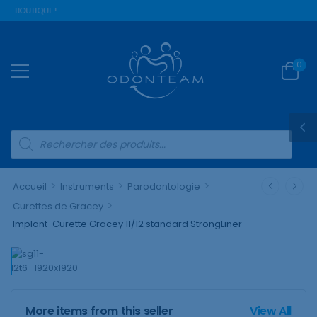
RE BOUTIQUE !
0
>
>
>
Accueil
Instruments
Parodontologie
>
Curettes de Gracey
Implant-Curette Gracey 11/12 standard StrongLiner
More items from this seller
View All