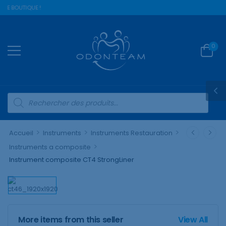
RE BOUTIQUE !
0
>
>
>
Accueil
Instruments
Instruments Restauration
>
Instruments a composite
Instrument composite CT4 StrongLiner
More items from this seller
View All