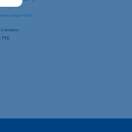
Obturateur & Condensateur Oregon PLGOR 1
€
TTC