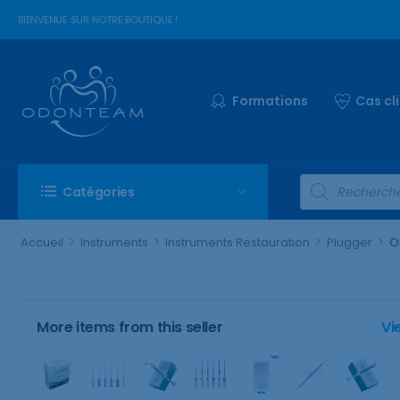
BIENVENUE SUR NOTRE BOUTIQUE !
Formations
Cas cl
Catégories
>
>
>
>
Accueil
Instruments
Instruments Restauration
Plugger
O
More items from this seller
Vi