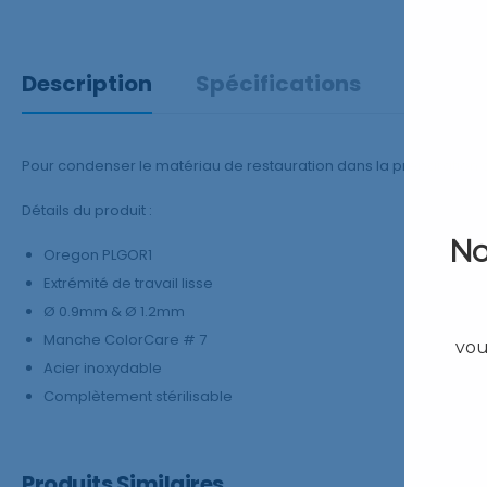
Description
Spécifications
Avis
(0
Pour condenser le matériau de restauration dans la préparation d
Détails du produit :
No
Oregon PLGOR1
Extrémité de travail lisse
Ø 0.9mm & Ø 1.2mm
Manche ColorCare # 7
vou
Acier inoxydable
Complètement stérilisable
Produits Similaires