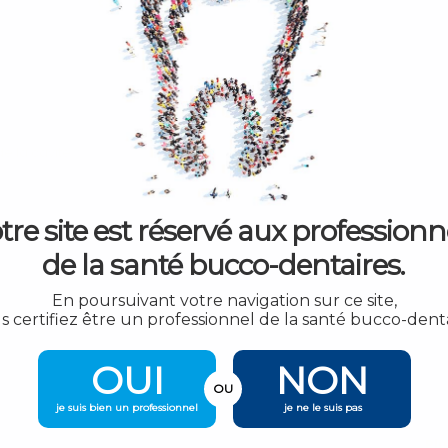
)
e la cavité.
tre site est réservé aux professionn
de la santé bucco-dentaires.
En poursuivant votre navigation sur ce site,
s certifiez être un professionnel de la santé bucco-denta
OUI
NON
OU
je suis bien un professionnel
je ne le suis pas
Plu