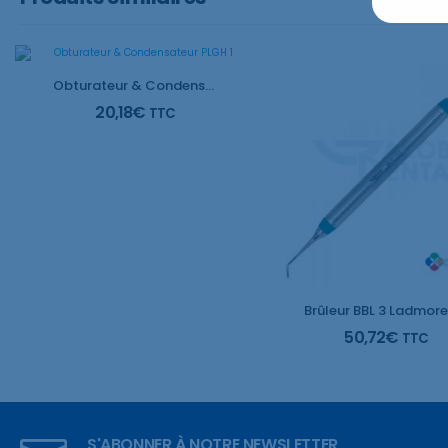
Obturateur & Condensateur PLGH 1
20,18
€
TTC
50,72
€
TTC
S'ABONNER À NOTRE NEWSLETTER