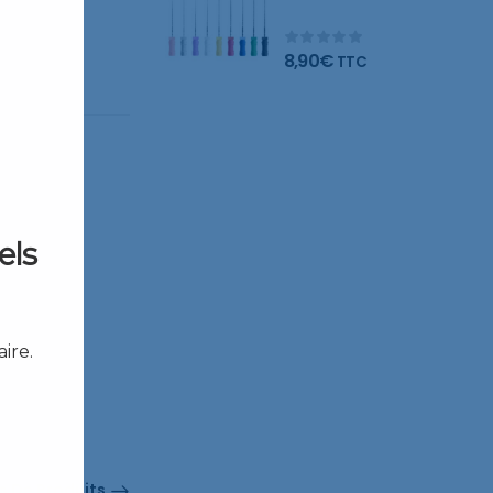
limes
8,90
€
TTC
els
ire.
s De Produits