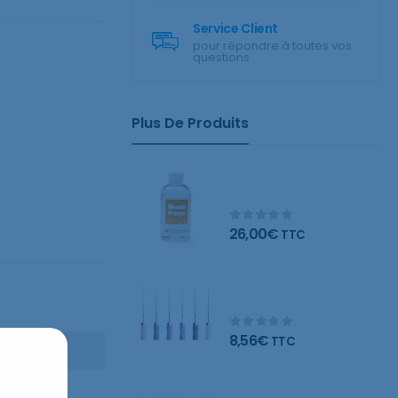
Service Client
pour répondre à toutes vos
questions
Plus De Produits
Wonder Orange
nettoyant naturel
26,00
€
TTC
Limes C – Blister de 6
limes
8,56
€
TTC
ANIER
Limes K – Blister de 6