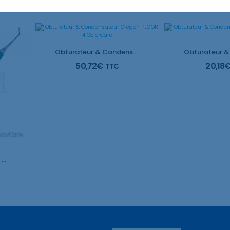
Obturateur & Condensateur Oregon PLGOR 4 ColorCare
50,72
€
20,18
TTC
Brûleur BBL 3 Ladmore ColorCare