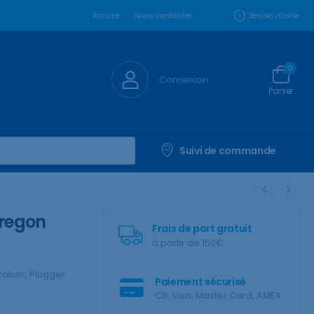
Besoin d'aide
Accueil
Nous contacter
0
Connexion
Panier
Suivi de commande
regon
Frais de port gratuit
à partir de 150€
ration
,
Plugger
Paiement sécurisé
CB, Visa, Master Card, AMEX