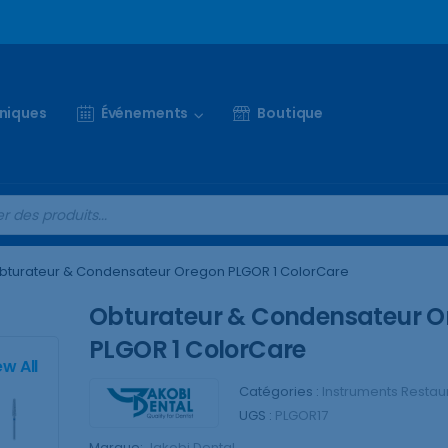
iniques
Événements
Boutique
bturateur & Condensateur Oregon PLGOR 1 ColorCare
Obturateur & Condensateur O
PLGOR 1 ColorCare
ew All
Catégories :
Instruments Restau
UGS :
PLGOR17
Marque:
Jakobi Dental