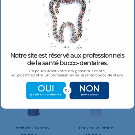
Pack de 20 embouts Automix – Utiliser avec Tuff-Temp plus 50
ml
Produits Similaires
Plus De Produits
Notre site est réservé aux professionnels
de la santé bucco-dentaires.
En poursuivant votre navigation sur ce site,
vous certifiez être un professionnel de la santé bucco-dentaire.
OUI
NON
OU
je suis bien un professionnel
je ne le suis pas
Pack de 20 embouts Automix directionnels Colibri™ 20 ga – transparent
Pack de 20 embouts courbés, 20 G – Rose – Utiliser avec Kool-Dam, Lime-Lite, Flo