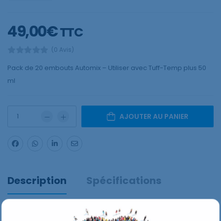
49,00
€
TTC
(0 Avis)
Pack de 20 embouts Automix – Utiliser avec Tuff-Temp plus 50
ml
AJOUTER AU PANIER
Description
Spécifications
Avis
(0)