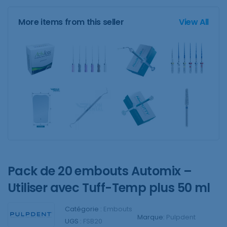
More items from this seller
View All
Pack de 20 embouts Automix –
Utiliser avec Tuff-Temp plus 50 ml
Catégorie :
Embouts
Marque:
Pulpdent
UGS :
FSB20