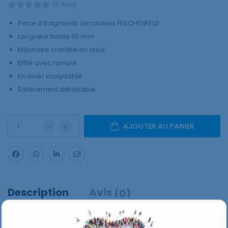
(0 Avis)
Pince à fragments de racines FEILCHENFELD
Longueur totale 95 mm
Mâchoire crantée en croix
Effilé avec rainure
En acier inoxydable
Entièrement stérilisable
AJOUTER AU PANIER
Description
Avis
(0)