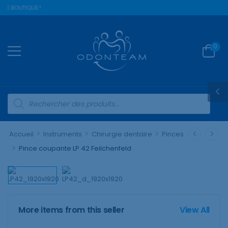
RE BOUTIQUE !
0
>
>
>
Accueil
Instruments
Chirurgie dentaire
Pinces
>
Pince coupante LP 42 Feilchenfeld
More items from this seller
View All