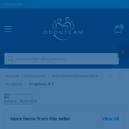
RE BOUTIQUE !
0
>
>
>
Accueil
Instruments
Instruments Restauration
>
Sculpteur
Sculpteur # 3
More items from this seller
View All