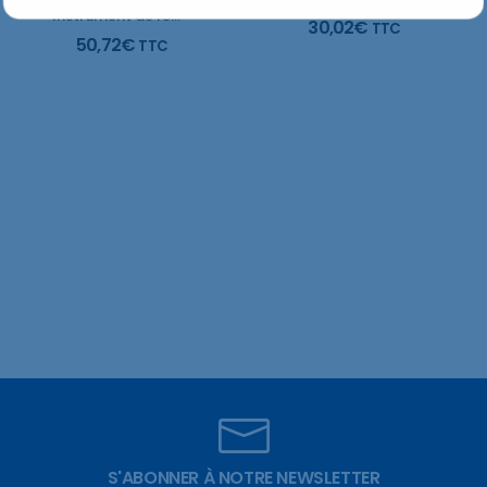
Instrument de remplissage en plastique # PFIA6 ColorCare
30,02
€
TTC
50,72
€
TTC
S'ABONNER À NOTRE NEWSLETTER