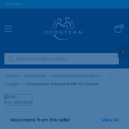
RE BOUTIQUE !
0
>
>
>
Accueil
Instruments
Instruments Restauration
>
Plugger
Compacteur d’implants IMP-03 Clarizio
More items from this seller
View All