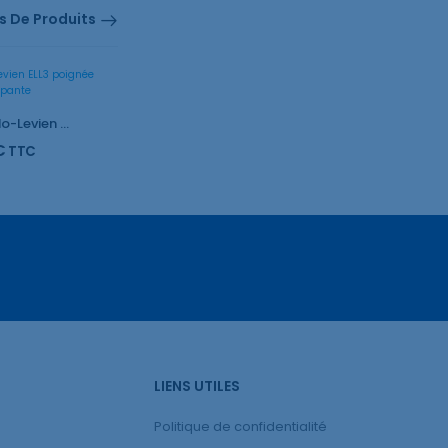
s De Produits
Elevateur Lindo-Levien ELL3 poignée antidérapante
€
TTC
LIENS UTILES
Politique de confidentialité