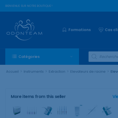
BIENVENUE SUR NOTRE BOUTIQUE !
Formations
Cas cl
Catégories
>
>
>
>
Accueil
Instruments
Extraction
Elevateurs de racine
Elev
More items from this seller
Vi