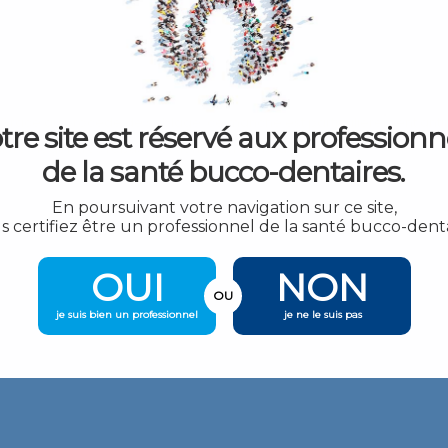
tion. Grâce au procédé de sablage, ce manche est particulièrement ant
tre site est réservé aux professionn
très léger, très robuste et tient bien dans la main.
de la santé bucco-dentaires.
En poursuivant votre navigation sur ce site,
s certifiez être un professionnel de la santé bucco-denta
OUI
NON
OU
je suis bien un professionnel
je ne le suis pas