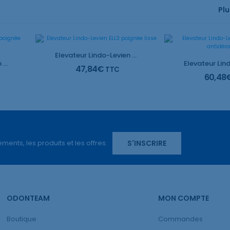
Plu
Elevateur Lindo-Levien ELL3 poignée lisse
Elevateur Lindo-Levien ELL4 poignée antidérapante
47,84
€
TTC
60,48
S'INSCRIRE
ents, les produits et les offres.
ODONTEAM
MON COMPTE
Boutique
Commandes