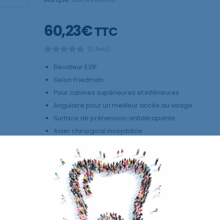
60,23
€
TTC
(0 Avis)
Élévateur E31F
Selon Friedman
Pour canines supérieures et inférieures
Angulaire pour un meilleur accès au visage
Surface de préhension antidérapante
Acier chirurgical inoxydable
Entièrement stérilisable
AJOUTER AU P