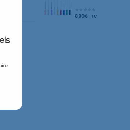
limes
8,90
€
TTC
idérapant et
els
ire.