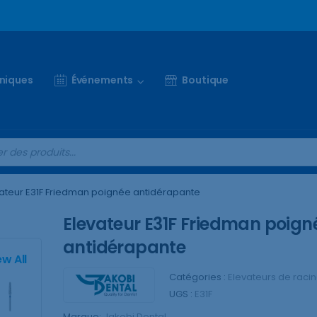
iniques
Événements
Boutique
ateur E31F Friedman poignée antidérapante
Elevateur E31F Friedman poign
antidérapante
ew All
Catégories :
Elevateurs de raci
UGS :
E31F
Marque:
Jakobi Dental