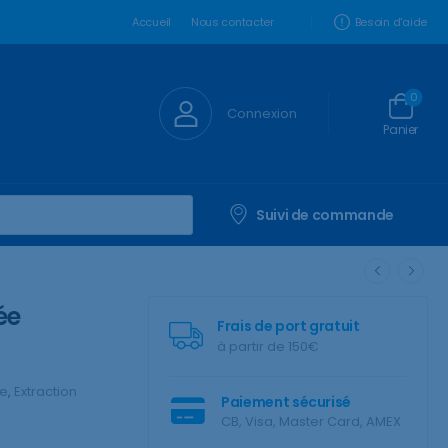
Besoin d'aide
Accueil
Nous contacter
0
Connexion
Panier
Suivi de commande
ée
Frais de port gratuit
à partir de 150€
ne
,
Extraction
Paiement sécurisé
CB, Visa, Master Card, AMEX