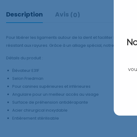
Description
Avis
(0)
Pour libérer les ligaments autour de la dent et faciliter l’extrac
No
résistant aux rayures. Grâce à un alliage spécial, notre manche est 
Détails du produit :
vou
Élévateur E31F
Selon Friedman
Pour canines supérieures et inférieures
Angulaire pour un meilleur accès au visage
Surface de préhension antidérapante
Acier chirurgical inoxydable
Entièrement stérilisable