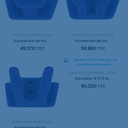
EXTRACTION
,
RÉTRACTEUR
EXTRACTION
,
RÉTRACTEUR
Accessoire de bouche Markel MP 48 pour petit enfant
Accessoire de bouche Markel MP 52 pour enfants
49,27
€
50,89
€
TTC
TTC
ELEVATEURS DE RACINE
,
EXTRACTION
Elevateur # E73 Miller gauche poignée antidérapante
60,23
€
TTC
EXTRACTION
,
RÉTRACTEUR
Accessoire de bouche Markel MP 54 pour adultes