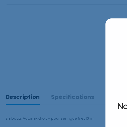
Description
Spécifications
Avis
(0
No
Embouts Automix droit – pour seringue 5 et 10 ml