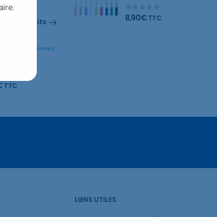
ire.
8,90
€
TTC
s De Produits
Pack de 20 embouts Automix directionnels Colibri™ 20 ga – transparent
€
TTC
LIENS UTILES