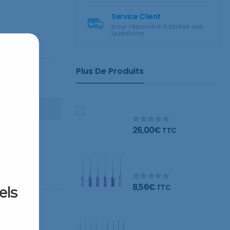
Service Client
pour répondre à toutes vos
questions
Plus De Produits
Wonder Orange
nettoyant naturel
ANIER
26,00
€
TTC
Limes C – Blister de 6
limes
8,56
€
TTC
els
Limes K – Blister de 6
limes