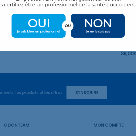
s certifiez être un professionnel de la santé bucco-denta
Plu
OUI
NON
OU
je suis bien un professionnel
je ne le suis pas
Embouts automix intra oraux court
Pack de 20 embouts courbés, 22 G – Bleu foncé – Utiliser avec Multi-Cal et PF se
59,00
€
–
129,00
€
TTC
39,00
S'INSCRIRE
ents, les produits et les offres.
ODONTEAM
MON COMPTE