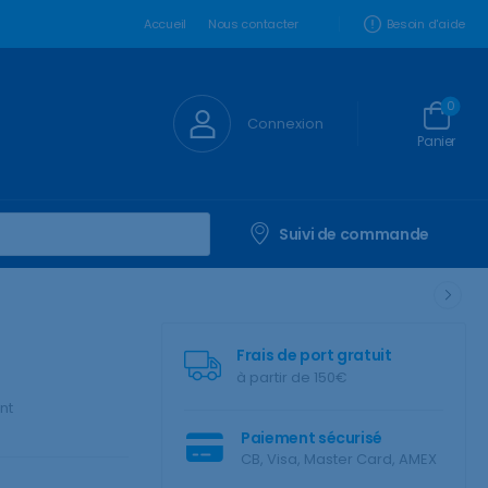
Besoin d'aide
Accueil
Nous contacter
0
Connexion
Panier
Suivi de commande
Frais de port gratuit
à partir de 150€
nt
Paiement sécurisé
CB, Visa, Master Card, AMEX