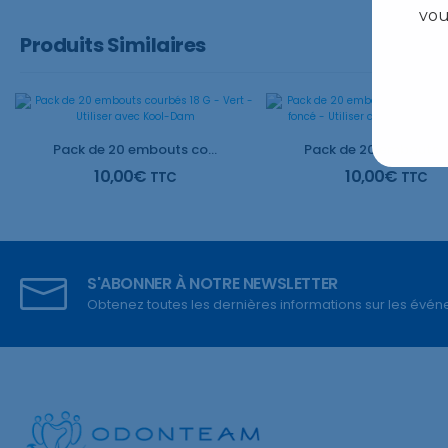
vou
Produits Similaires
Pack de 20 embouts courbés 18 G – Vert – Utiliser avec Kool-Dam
10,00
€
10,00
€
TTC
TTC
S'ABONNER À NOTRE NEWSLETTER
Obtenez toutes les dernières informations sur les événem