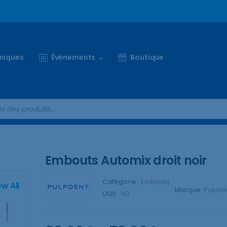
iniques
Événements
Boutique
Embouts Automix droit noir
Catégorie :
Embouts
ew All
Marque:
Pulpde
UGS :
ND