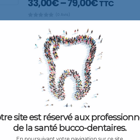
33,00
€
–
79,00
€
TTC
(0 Avis)
Embouts Automix droit – pour seringue 5 et 10 ml
Conditionnement:
AJOUTER AU P
)
tre site est réservé aux professionn
de la santé bucco-dentaires.
En poursuivant votre navigation sur ce site,