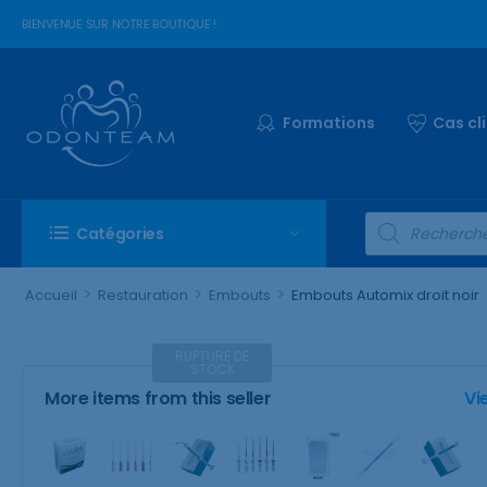
BIENVENUE SUR NOTRE BOUTIQUE !
Formations
Cas cl
Catégories
>
>
>
Accueil
Restauration
Embouts
Embouts Automix droit noir
RUPTURE DE
STOCK
More items from this seller
Vi