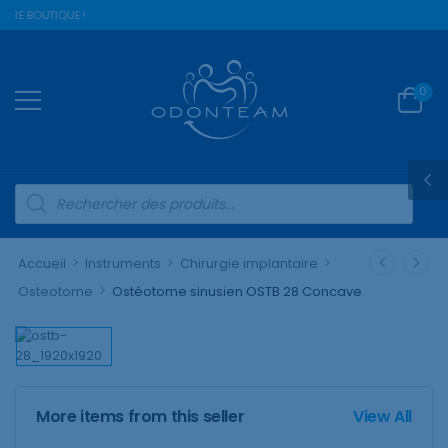
TRE BOUTIQUE !
0
>
>
>
Accueil
Instruments
Chirurgie implantaire
>
Osteotome
Ostéotome sinusien OSTB 28 Concave
More items from this seller
View All