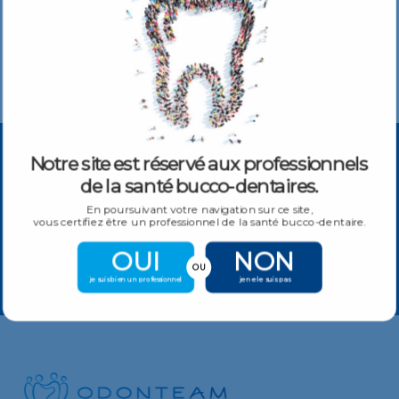
Notre site est réservé aux professionnels
de la santé bucco-dentaires.
S'ABONNER À NOTRE NEWSLETTER
En poursuivant votre navigation sur ce site,
Obtenez toutes les dernières informations sur les événements,
vous certifiez être un professionnel de la santé bucco-dentaire.
les produits et les offres.
OUI
NON
OU
je suis bien un professionnel
je ne le suis pas
S'INSCRIRE