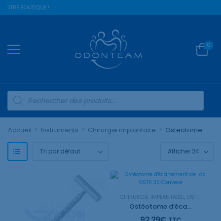
 NOTRE BOUTIQUE !
0
>
>
>
Accueil
Instruments
Chirurgie implantaire
Osteotome
CHIRURGIE IMPLANTAIRE
,
OSTEOTOME
Ostéotome d’écartement de l’os OSTA 35 Convexe
92,29
€
TTC