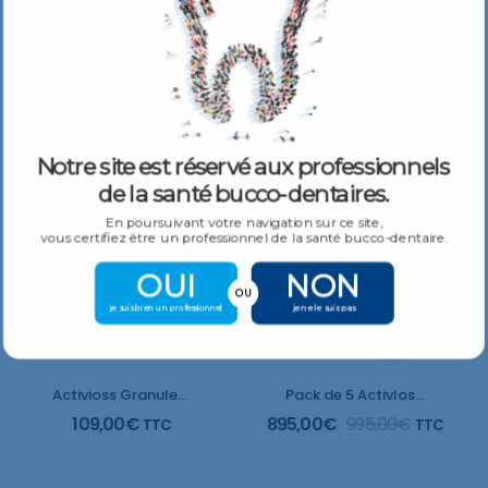
Produits Similaires
Plus De Produits
Notre site est réservé aux professionnels
de la santé bucco-dentaires.
En poursuivant votre navigation sur ce site,
vous certifiez être un professionnel de la santé bucco-dentaire.
OUI
NON
OU
je suis bien un professionnel
je ne le suis pas
Activioss Granules 0,5
Pack de 5 ActivIoss PUTTY
109,00
€
895,00
€
995,00
€
TTC
TTC