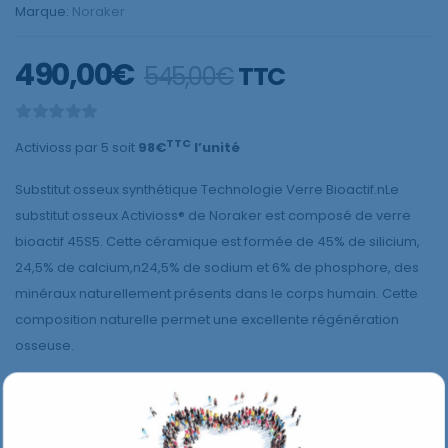
Marque:
Noraker
490,00
€
TTC
545,00
€
TTC
Activioss par 5 soit
98€
l’unité
Substitut osseux synthétique Technologie Verre Bioactif.nLe
substitut osseux Activioss® de Noraker est composé de verre
bioactif 45S5. Cette céramique est formée de 45% de silicium,
24,5% de calcium,n24,5% de sodium et 6% de phosphore, des
minéraux naturellement présents dans le corps humain. Cette
composition naturelle permet une excellente régénération
osseuse.
AJOUTER AU PANIER