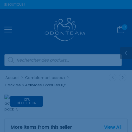
TRE BOUTIQUE !
0
>
>
Accueil
Comblement osseux
Pack de 5 Activioss Granules 0,5
10%
RÉDUCTION
More items from this seller
View All