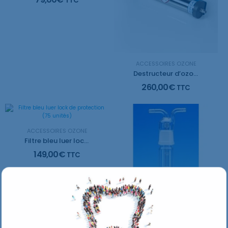
TTC
ACCESSOIRES OZONE
Destructeur d’ozone avec crochet
260,00
€
TTC
ACCESSOIRES OZONE
Filtre bleu luer lock de protection (75 unités)
149,00
€
TTC
ACCESSOIRES OZONE