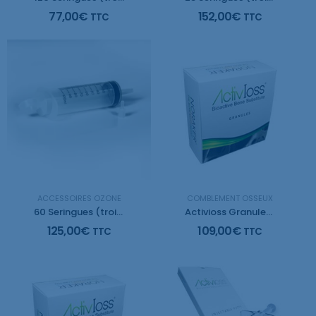
77,00
€
152,00
€
TTC
TTC
ACCESSOIRES OZONE
COMBLEMENT OSSEUX
60 Seringues (trois pieces) de 60ml
Activioss Granules 0,5
125,00
€
109,00
€
TTC
TTC