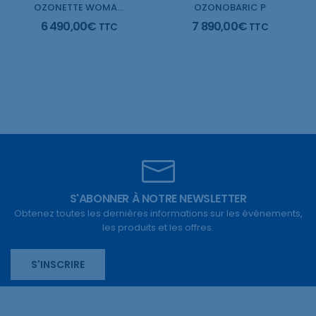
OZONETTE WOMAN CARE
OZONOBARIC P
6 490,00
€
7 890,00
€
TTC
TTC
S'ABONNER À NOTRE NEWSLETTER
Obtenez toutes les dernières informations sur les événements,
les produits et les offres.
S'INSCRIRE