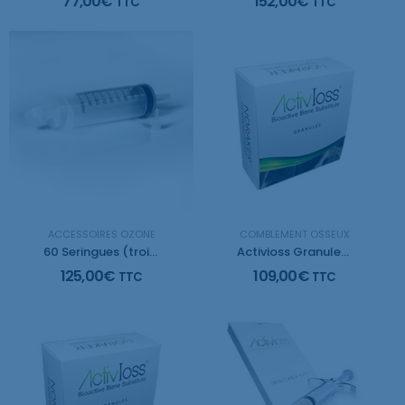
77,00
€
152,00
€
TTC
TTC
ACCESSOIRES OZONE
COMBLEMENT OSSEUX
60 Seringues (trois pieces) de 60ml
Activioss Granules 0,5
125,00
€
109,00
€
TTC
TTC