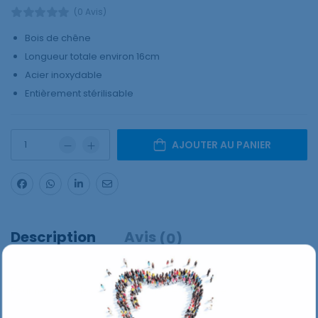
(0 Avis)
Bois de chêne
Longueur totale environ 16cm
Acier inoxydable
Entièrement stérilisable
AJOUTER AU PANIER
Description
Avis
(0)
Pour maintenir les joues, les lèvres et la langue.