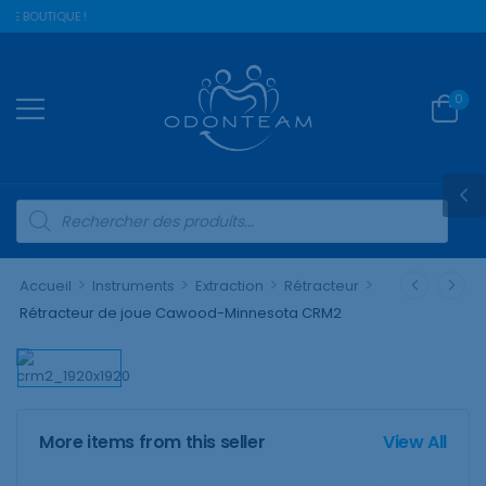
RE BOUTIQUE !
0
>
>
>
>
Accueil
Instruments
Extraction
Rétracteur
Rétracteur de joue Cawood-Minnesota CRM2
More items from this seller
View All