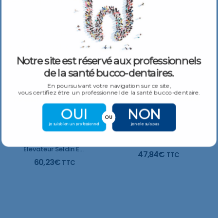
Détails du produit :
Bois de chêne
Longueur totale environ 16cm
Acier inoxydable
Entièrement stérilisable
Notre site est réservé aux professionnels
de la santé bucco-dentaires.
En poursuivant votre navigation sur ce site,
vous certifiez être un professionnel de la santé bucco-dentaire.
Produits Similaires
Plus De Produits
OUI
NON
OU
je suis bien un professionnel
je ne le suis pas
Elevateur E301 Apexo poignée lisse
Elevateur Seldin E34 poignée antidérapante
47,84
€
TTC
60,23
€
TTC