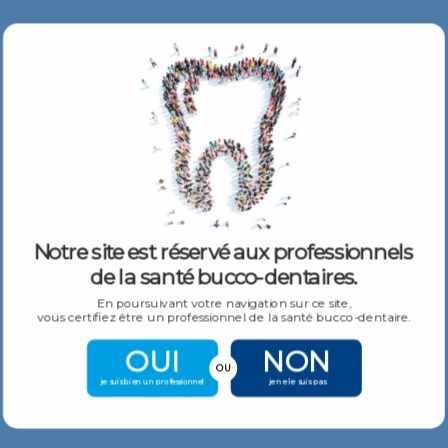
Détails du produit :
Mors de coupe étroits et droits
Branches droites
Longueur totale 15cm
Poignée antidérapante
Acier inoxydable
Entièrement stérilisable
Notre site est réservé aux professionnels
de la santé bucco-dentaires.
Produits Similaires
Plus De Produits
En poursuivant votre navigation sur ce site,
vous certifiez être un professionnel de la santé bucco-dentaire.
OUI
NON
OU
Rongeur Micro-Friedman RMF 90
je suis bien un professionnel
je ne le suis pas
Rétracteur de joue Cawood-Minnesota CRM2
153,53
€
TTC
33,76
€
TTC