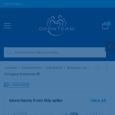
TRE BOUTIQUE !
0
>
>
>
>
Accueil
Instruments
Extraction
Broyeurs os
Rongeur Friedman RF
More items from this seller
View All