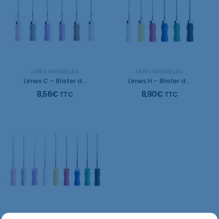
LIMES MANUELLES
LIMES MANUELLES
Limes C – Blister de 6 limes
Limes H – Blister de 6 limes
8,56
€
8,90
€
TTC
TTC