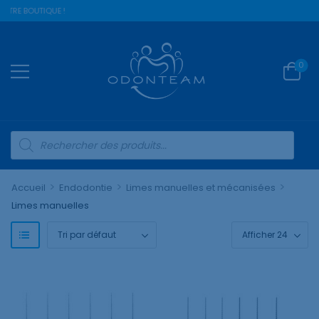
OTRE BOUTIQUE !
0
>
>
>
Accueil
Endodontie
Limes manuelles et mécanisées
Limes manuelles