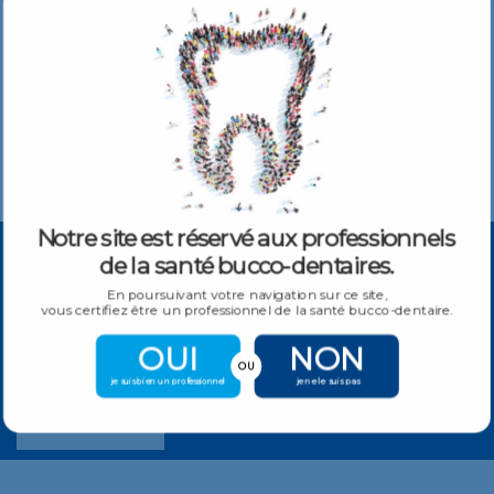
LIMES MANUELLES
Limes K – Blister de 6 limes
8,90
€
TTC
Notre site est réservé aux professionnels
de la santé bucco-dentaires.
En poursuivant votre navigation sur ce site,
vous certifiez être un professionnel de la santé bucco-dentaire.
S'ABONNER À NOTRE NEWSLETTER
Obtenez toutes les dernières informations sur les événements,
OUI
NON
les produits et les offres.
OU
je suis bien un professionnel
je ne le suis pas
S'INSCRIRE