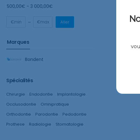
500,00
€
-
3 000,00
€
No
Aller
Marques
vou
Bondent
Spécialités
Chirurgie
Endodontie
Implantologie
Occlusodontie
Omnipratique
Orthodontie
Parodontie
Pedodontie
Prothese
Radiologie
Stomatologie