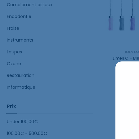
Comblement osseux
Endodontie
Fraise
Instruments
Loupes
LIMES M
Ozone
8,56
Restauration
Informatique
Prix
Under
100,00
€
100,00
€
-
500,00
€