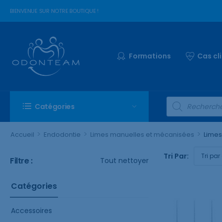
BIENVENUE SUR NOTRE BOUTIQUE !
Formations
Cas cl
Catégories
>
>
>
Accueil
Endodontie
Limes manuelles et mécanisées
Limes
Tri Par:
Filtre :
Tout nettoyer
Catégories
Accessoires