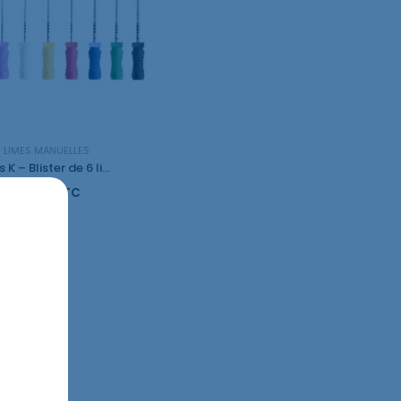
LIMES MANUELLES
Limes K – Blister de 6 limes
8,90
€
TTC