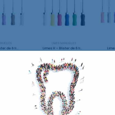
ANUELLES
LIMES MANUELLES
Limes C – Blister de 6 limes
Limes H – Blister de 6 limes
€
8,90
€
TTC
TTC