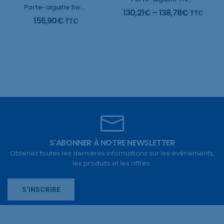
Porte-aiguille Swedish Model NH 5052
130,21
€
–
138,78
€
TTC
155,90
€
TTC
S'ABONNER À NOTRE NEWSLETTER
Obtenez toutes les dernières informations sur les événements,
les produits et les offres.
S'INSCRIRE