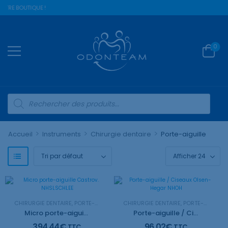
OTRE BOUTIQUE !
0
>
>
>
Accueil
Instruments
Chirurgie dentaire
Porte-aiguille
CHIRURGIE DENTAIRE
,
PORTE-AIGUILLE
CHIRURGIE DENTAIRE
,
PORTE-AIGUILLE
Micro porte-aiguille Castrov. NHSLSCHLEE
Porte-aiguille / Ciseaux Olsen-Hegar NHOH
394,44
€
96,02
€
TTC
TTC