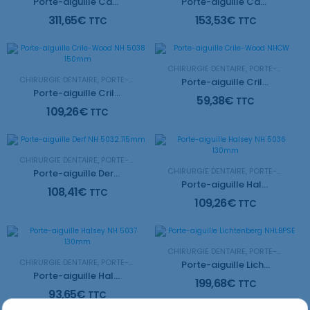
Porte-aiguille Castroviejo NH 5024R
Porte-aiguille Castroviejo NHCV
311,65
€
153,53
€
TTC
TTC
CHIRURGIE DENTAIRE
,
PORTE-AIGUILLE
CHIRURGIE DENTAIRE
,
PORTE-AIGUILLE
Porte-aiguille Crile-Wood NHCW
Porte-aiguille Crile-Wood NH 5038 150mm
59,38
€
TTC
109,26
€
TTC
CHIRURGIE DENTAIRE
,
PORTE-AIGUILLE
CHIRURGIE DENTAIRE
,
PORTE-AIGUILLE
Porte-aiguille Derf NH 5032 115mm
Porte-aiguille Halsey NH 5036 130mm
108,41
€
TTC
109,26
€
TTC
CHIRURGIE DENTAIRE
,
PORTE-AIGUILLE
CHIRURGIE DENTAIRE
,
PORTE-AIGUILLE
Porte-aiguille Lichtenberg NHLBPSE
Porte-aiguille Halsey NH 5037 130mm
199,68
€
TTC
93,65
€
TTC