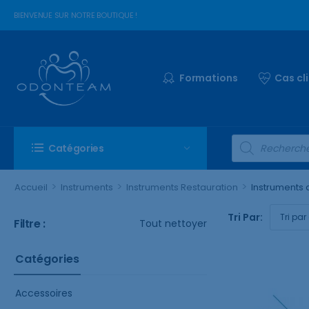
BIENVENUE SUR NOTRE BOUTIQUE !
Formations
Cas cl
Catégories
>
>
>
Accueil
Instruments
Instruments Restauration
Instruments
Tri Par:
Filtre :
Tout nettoyer
Catégories
Accessoires