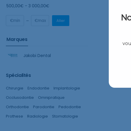
500,00
€
-
3 000,00
€
No
Aller
Marques
vou
Jakobi Dental
Spécialités
Chirurgie
Endodontie
Implantologie
Occlusodontie
Omnipratique
Orthodontie
Parodontie
Pedodontie
Prothese
Radiologie
Stomatologie