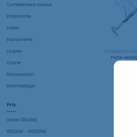
Comblement osseux
Endodontie
Fraise
Instruments
Loupes
INSTRUMENTS A A
Ozone
95,86
Restauration
Informatique
Prix
Under
100,00
€
100,00
€
-
500,00
€