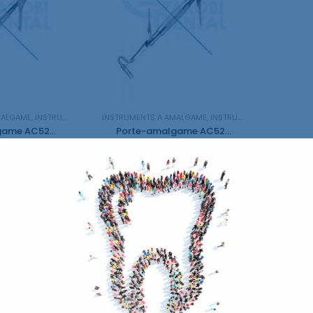
MALGAME
,
INSTRUMENTS RESTAURATION
INSTRUMENTS A AMALGAME
,
INSTRUMENTS RESTAURATION
Porte-amalgame AC5202
Porte-amalgame AC5203
€
95,86
€
TTC
TTC